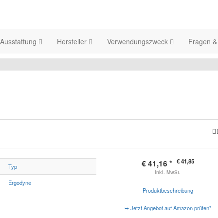
Ausstattung
Hersteller
Verwendungszweck
Fragen &
€ 41,85
€ 41,16 *
Typ
inkl. MwSt.
Ergodyne
Produktbeschreibung
➥ Jetzt Angebot auf Amazon prüfen*