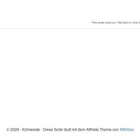
* Preis wurde zuletzt am 7. Mai 2024 um 10:42 Uh
© 2026 - Kühlweste - Diese Seite läuft mit dem Affiliate Theme von
AffiliSeo