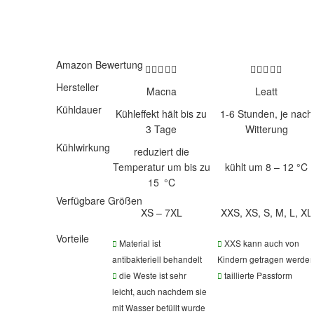
Amazon Bewertung
Hersteller
Macna
Leatt
Kühldauer
Kühleffekt hält bis zu
1-6 Stunden, je nach
3 Tage
Witterung
Kühlwirkung
reduziert die
Temperatur um bis zu
kühlt um 8 – 12 °C
15 °C
Verfügbare Größen
XS – 7XL
XXS, XS, S, M, L, XL
Vorteile
Material ist
XXS kann auch von
antibakteriell behandelt
Kindern getragen werde
die Weste ist sehr
taillierte Passform
leicht, auch nachdem sie
mit Wasser befüllt wurde