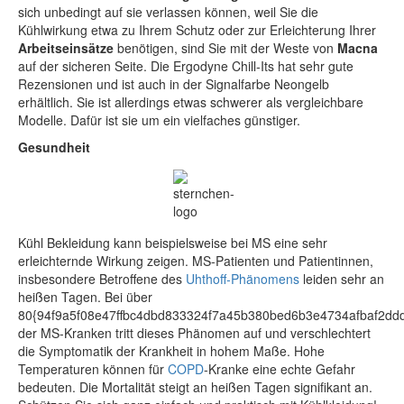
sich unbedingt auf sie verlassen können, weil Sie die
Kühlwirkung etwa zu Ihrem Schutz oder zur Erleichterung Ihrer
Arbeitseinsätze
benötigen, sind Sie mit der Weste von
Macna
auf der sicheren Seite. Die Ergodyne Chill-Its hat sehr gute
Rezensionen und ist auch in der Signalfarbe Neongelb
erhältlich. Sie ist allerdings etwas schwerer als vergleichbare
Modelle. Dafür ist sie um ein vielfaches günstiger.
Gesundheit
Kühl Bekleidung kann beispielsweise bei MS eine sehr
erleichternde Wirkung zeigen. MS-Patienten und Patientinnen,
insbesondere Betroffene des
Uhthoff-Phänomens
leiden sehr an
heißen Tagen. Bei über
80{94f9a5f08e47ffbc4dbd833324f7a45b380bed6b3e4734afbaf2dd
der MS-Kranken tritt dieses Phänomen auf und verschlechtert
die Symptomatik der Krankheit in hohem Maße. Hohe
Temperaturen können für
COPD
-Kranke eine echte Gefahr
bedeuten. Die Mortalität steigt an heißen Tagen signifikant an.