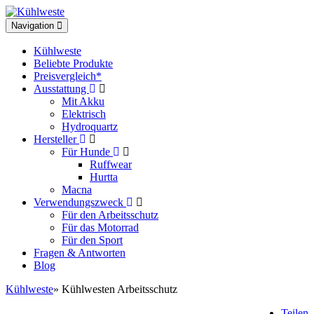
Toggle
Navigation
navigation
Kühlweste
Beliebte Produkte
Preisvergleich*
Ausstattung
Mit Akku
Elektrisch
Hydroquartz
Hersteller
Für Hunde
Ruffwear
Hurtta
Macna
Verwendungszweck
Für den Arbeitsschutz
Für das Motorrad
Für den Sport
Fragen & Antworten
Blog
Kühlweste
» Kühlwesten Arbeitsschutz
Teilen