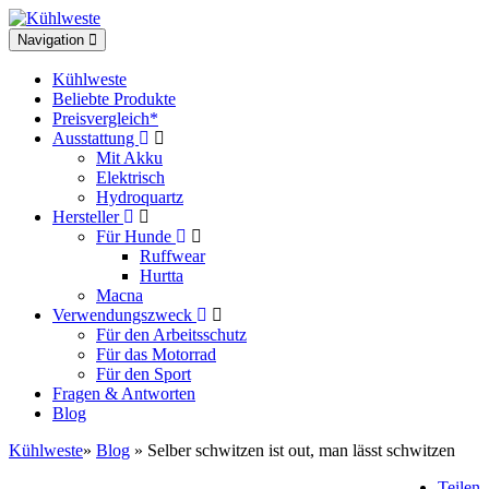
Toggle
Navigation
navigation
Kühlweste
Beliebte Produkte
Preisvergleich*
Ausstattung
Mit Akku
Elektrisch
Hydroquartz
Hersteller
Für Hunde
Ruffwear
Hurtta
Macna
Verwendungszweck
Für den Arbeitsschutz
Für das Motorrad
Für den Sport
Fragen & Antworten
Blog
Kühlweste
»
Blog
» Selber schwitzen ist out, man lässt schwitzen
Teilen