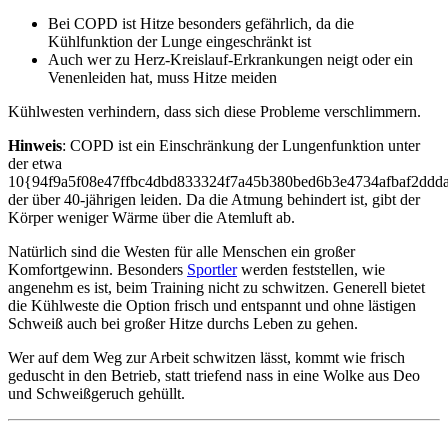
Bei COPD ist Hitze besonders gefährlich, da die
Kühlfunktion der Lunge eingeschränkt ist
Auch wer zu Herz-Kreislauf-Erkrankungen neigt oder ein
Venenleiden hat, muss Hitze meiden
Kühlwesten verhindern, dass sich diese Probleme verschlimmern.
Hinweis
: COPD ist ein Einschränkung der Lungenfunktion unter
der etwa
10{94f9a5f08e47ffbc4dbd833324f7a45b380bed6b3e4734afbaf2ddd
der über 40-jährigen leiden. Da die Atmung behindert ist, gibt der
Körper weniger Wärme über die Atemluft ab.
Natürlich sind die Westen für alle Menschen ein großer
Komfortgewinn. Besonders
Sportler
werden feststellen, wie
angenehm es ist, beim Training nicht zu schwitzen. Generell bietet
die Kühlweste die Option frisch und entspannt und ohne lästigen
Schweiß auch bei großer Hitze durchs Leben zu gehen.
Wer auf dem Weg zur Arbeit schwitzen lässt, kommt wie frisch
geduscht in den Betrieb, statt triefend nass in eine Wolke aus Deo
und Schweißgeruch gehüllt.